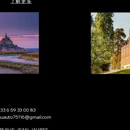
了解更多
33 6 59 33 00 83
huauto75116@gmail.com
115 RUE JEAN JAURES